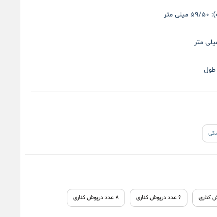
:
۵۹/۵۰ میلی متر
طول
کی
۶ عدد درپوش کناری
۸ عدد درپوش کناری