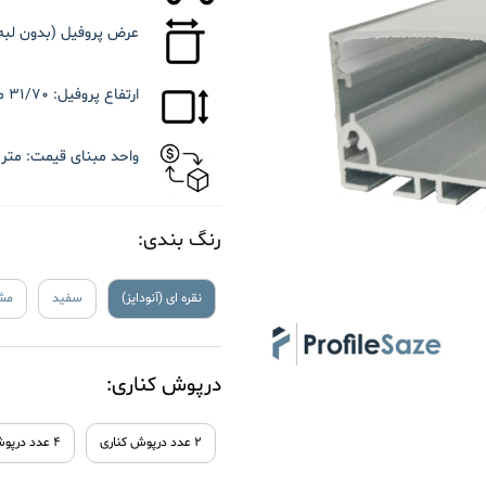
عرض پروفیل (بدون لبه)
ارتفاع پروفیل:
۳۱/۷۰ میلی متر
واحد مبنای قیمت:
متر 
رنگ بندی:
نقره ای (آنودایز)
سفید
مش
درپوش کناری:
۲ عدد درپوش کناری
۴ عدد درپوش کناری