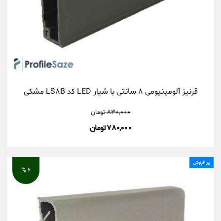
قرنیز آلومینیومی ۸ سانتی با شیار LED کد LS۸B مشکی
۸۳۰,۰۰۰
تومان
۷۸۰,۰۰۰ تومان
پر فروش
۶ %