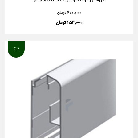
پروفیل آلومینیومی Z کد A۷ نقره ای
۴۷۰,۰۰۰
تومان
۴۵۳,۰۰۰ تومان
۶ %