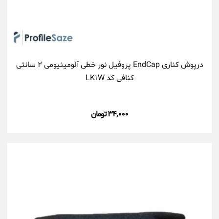
درپوش کناری EndCap پروفیل نور خطی آلومینیومی ۲ سانتی
کنافی کد LK۱W
۳۴,۰۰۰ تومان