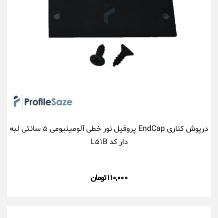
درپوش کناری EndCap پروفیل نور خطی آلومینیومی ۵ سانتی لبه
دار کد L۵۱B
۱۱۰,۰۰۰ تومان