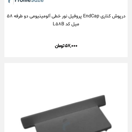
درپوش کناری EndCap پروفیل نور خطی آلومینیومی دو طرفه ۵۸
میل کد L۵۸B
۵۷,۰۰۰ تومان