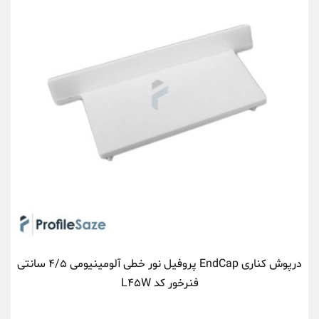
درپوش کناری EndCap پروفیل نور خطی آلومینیومی ۴/۵ سانتی
فنرخور کد L۴۵W