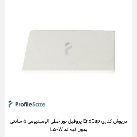
درپوش کناری EndCap پروفیل نور خطی آلومینیومی ۵ سانتی
بدون لبه کد L۵۰W