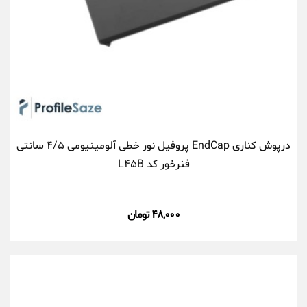
درپوش کناری EndCap پروفیل نور خطی آلومینیومی ۴/۵ سانتی
فنرخور کد L۴۵B
۴۸,۰۰۰ تومان