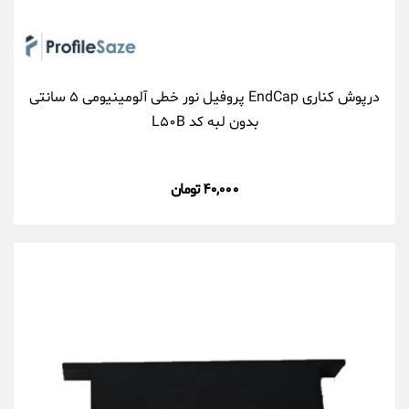
درپوش کناری EndCap پروفیل نور خطی آلومینیومی ۵ سانتی
بدون لبه کد L۵۰B
۴۰,۰۰۰ تومان