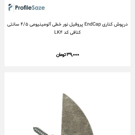
درپوش کناری EndCap پروفیل نور خطی آلومینیومی ۴/۵ سانتی
کنافی کد LK۴
۳۹,۰۰۰ تومان