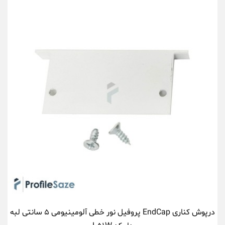
درپوش کناری EndCap پروفیل نور خطی آلومینیومی ۵ سانتی لبه