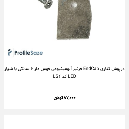
درپوش کناری EndCap قرنیز آلومینیومی قوس دار ۴ سانتی با شیار
LED کد LS۴
۸۷,۰۰۰ تومان