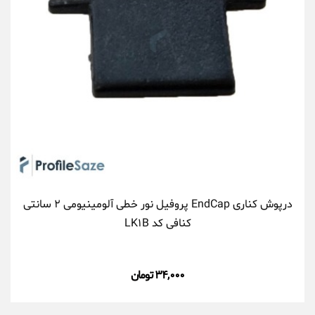
درپوش کناری EndCap پروفیل نور خطی آلومینیومی ۲ سانتی
کنافی کد LK۱B
۳۴,۰۰۰ تومان