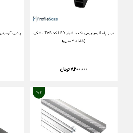
ترمز پله آلومینیومی تک با شیار LED کد T۵B مشکی
(شاخه ۶ متری)
۷,۲۰۰,۰۰۰ تومان
4 %