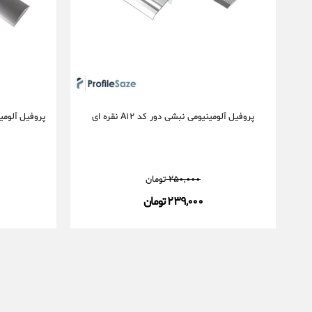
پروفیل آلومینیومی نبشی دور کد A12 نقره ای
250,000
تومان
239,000 تومان