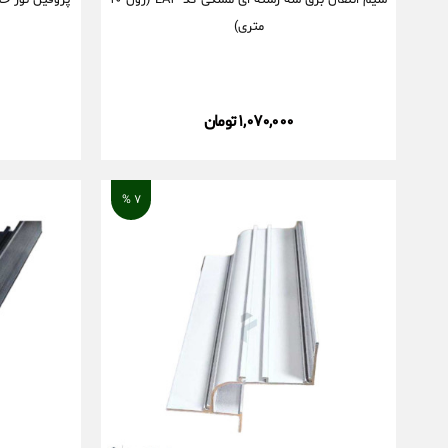
سیم انتقال برق سه رشته ای مشکی کد LA۳ (رول ۱۰
پروفیل نور خط
متری)
۱,۰۷۰,۰۰۰ تومان
۷ %