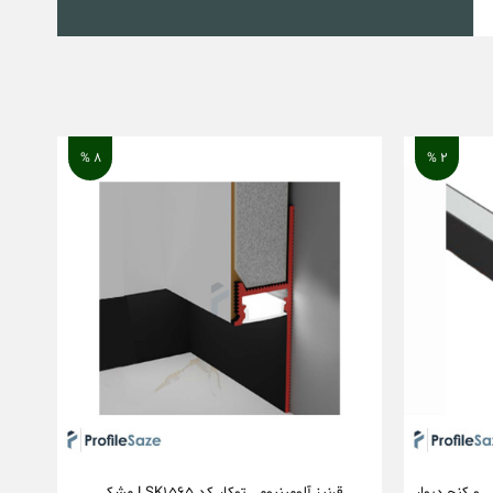
۸ %
۲ %